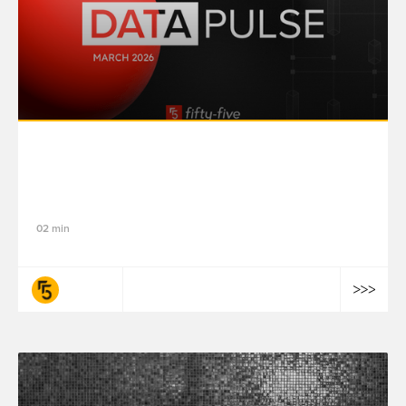
Data Pulse : les dernières tendances tech,
data et IA
02 min
fifty-five