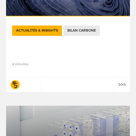
ACTUALITÉS & INSIGHTS
BILAN CARBONE
IA durable : La formation comme levier de
réduction de l’empreinte carbone de l'IA
4 minutes
fifty-five