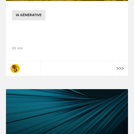
IA GÉNÉRATIVE
Mesurer, former, agir : l’IA frugale en
action à PRODURABLE 2025
03 min
fifty-five