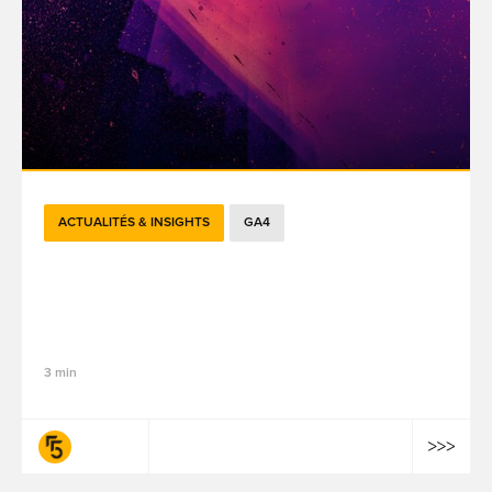
ACTUALITÉS & INSIGHTS
GA4
Des bases aux fonctionnalités avancées :
différences et valeur commerciale de
GA4 et GA 360
3 min
fifty-five