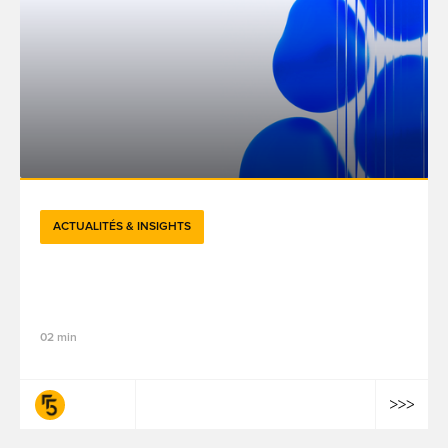
ACTUALITÉS & INSIGHTS
Réduire l’impact environnemental de l’IA :
rêve ou réalité ?
02 min
fifty-five