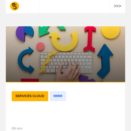
fifty-five
SERVICES CLOUD
MMM
Mesurer l'impact marketing avec des
tests d'incrémentalité
03 min