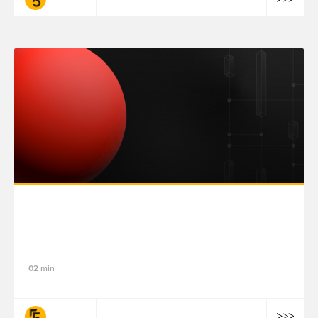
Data Pulse : les dernières tendances tech,
data et IA
02 min
fifty-five