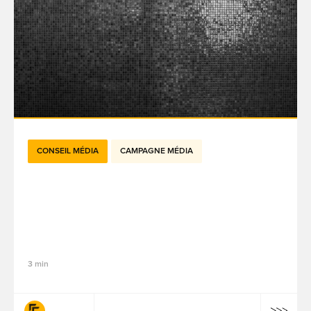
CONSEIL MÉDIA
CAMPAGNE MÉDIA
Bienvenue dans l'économie du
visionnage : pourquoi YouTube est
désormais central à la notoriété de
marque
3 min
fifty-five