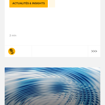
ACTUALITÉS & INSIGHTS
Le suivi des e-mails sous le feu des
projecteurs en France : comprendre les
recommandations de la CNIL pour 2026
2 min
fifty-five