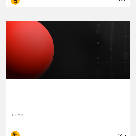
Data Pulse : les dernières tendances tech,
data et IA
02 min
fifty-five