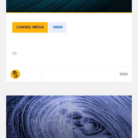
CONSEIL MÉDIA
MMM
Quand l’IA agentique réinvente le MMM
03
fifty-five