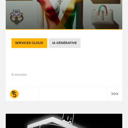
SERVICES CLOUD
IA GÉNÉRATIVE
IA générative : exemples concrets du
retail au luxe
5 minutes
fifty-five