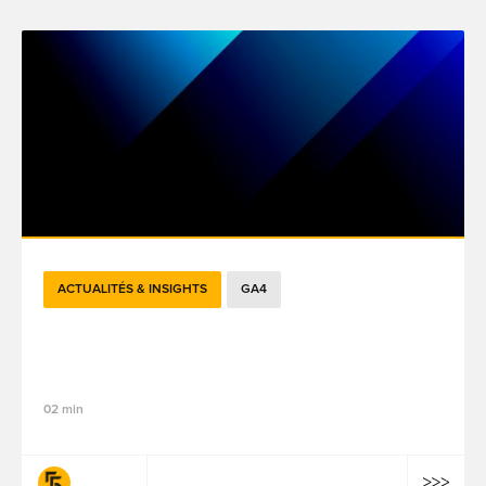
ACTUALITÉS & INSIGHTS
GA4
GA4 Standard vs GA 360 : ce que les
entreprises doivent savoir
02 min
fifty-five