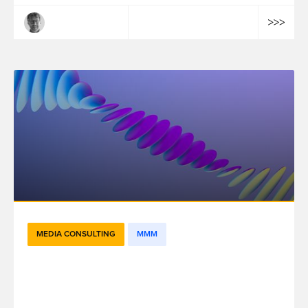
Mathieu Lepoutre
MEDIA CONSULTING
MMM
Granularité : une des clés du succès de la
mesure et l’optimisation de l’efficacité
marketing ?