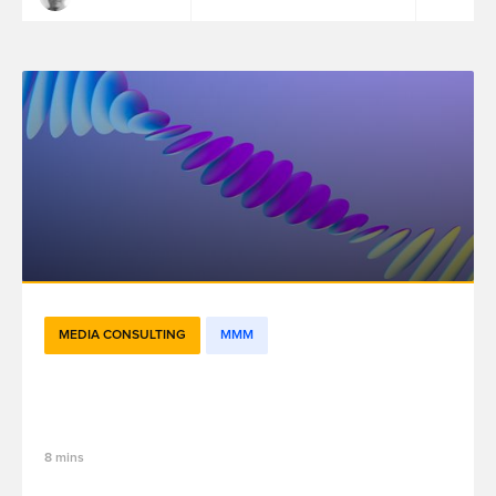
MEDIA CONSULTING
MMM
Granularity: a key to measure and
optimize marketing effectiveness?
8 mins