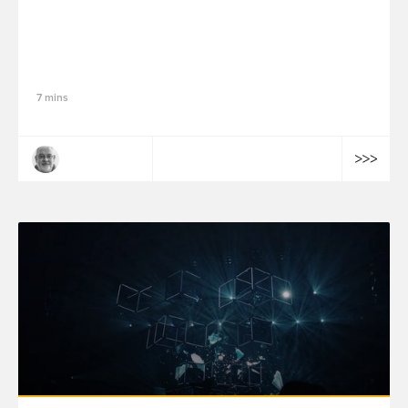
Quelles solutions pour la décision
marketing dans un contexte de forte
incertitude ?
7 mins
Arnaud Parent