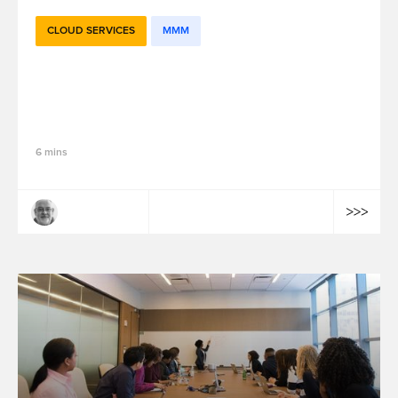
CLOUD SERVICES
MMM
L’internalisation des solutions de mesure
et optimisation de l’efficacité marketing :
5 facteurs clés de succès - Partie 1
6 mins
Arnaud Parent