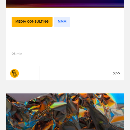
MEDIA CONSULTING
MMM
Open-source MMM: transitional tool or
permanent solution?
03 min
fifty-five