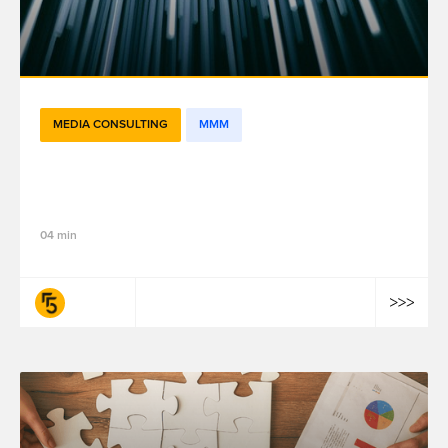
MEDIA CONSULTING
MMM
How open-source MMM frameworks
democratize MMM usage
04 min
fifty-five