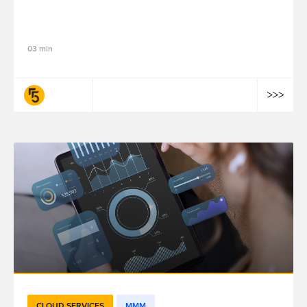
How to Measure Marketing Impact With
Incrementality Testing
03 min
fifty-five
CLOUD SERVICES
MMM