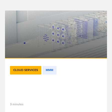
CLOUD SERVICES
MMM
Everything You Need to Know About
Meridian: Google’s Open-Source MMM
for Marketing Mix Modeling
3 minutes