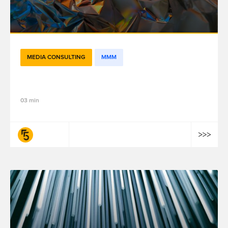
MEDIA CONSULTING
MMM
Do you need an open-source MMM?
03 min
fifty-five