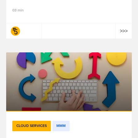
03 min
fifty-five
CLOUD SERVICES
MMM