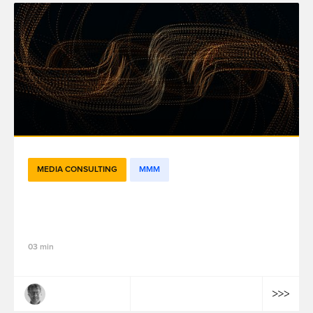
MEDIA CONSULTING
MMM
The Crucial Role of Exploratory Data
Analysis in MMM
03 min
Mathieu Lepoutre