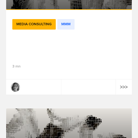
MEDIA CONSULTING
MMM
Le Digital Twin Model (DTM) : la solution
de Marketing Mix Modeling nouvelle
génération de fifty-five
3 mn
Margaux Montagner