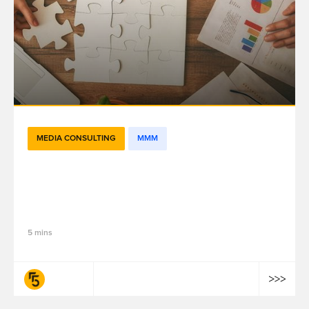
MEDIA CONSULTING
MMM
Navigating the Labyrinth: The 5 Main
Challenges of Marketing Effectiveness in
APAC's Fragmented Region
5 mins
fifty-five