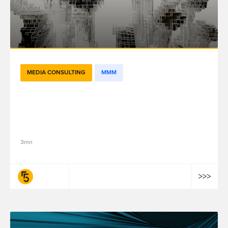
MEDIA CONSULTING
MMM
The Digital Twin Model (DTM): fifty-five’s
Next-Generation Marketing Mix Modeling
Solution
3mn
fifty-five