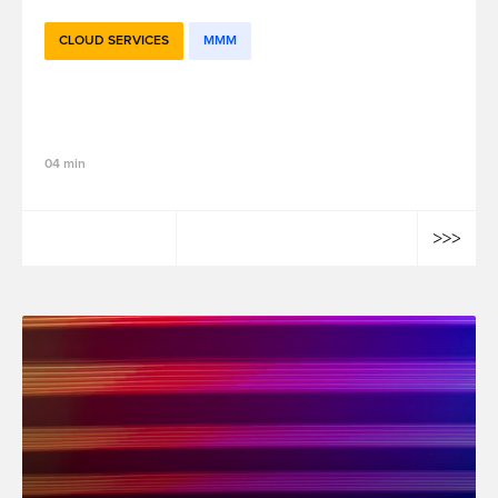
CLOUD SERVICES
MMM
Agent-Based Models (ABM): Définition,
exemples, applications
04 min
Jarod Vanderlynden