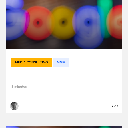
MEDIA CONSULTING
MMM
Does Meridian Favor Google?
3 minutes
Mathieu Lepoutre