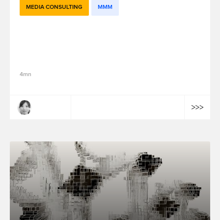
MEDIA CONSULTING
MMM
Tests d'incrémentalité : Comment
mesurer l’impact du SEA grâce aux géo-
expérimentations
4mn
Pei Zhang