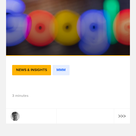
NEWS & INSIGHTS
MMM
Meridian favorise-t-il Google ?
3 minutes
Mathieu Lepoutre