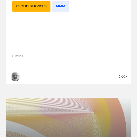
CLOUD SERVICES
MMM
L’internalisation des solutions de mesure
et d’optimisation de l’efficacité marketing
: une opportunité pour en tirer la
quintessence opérationnelle ?
8 mins
Arnaud Parent