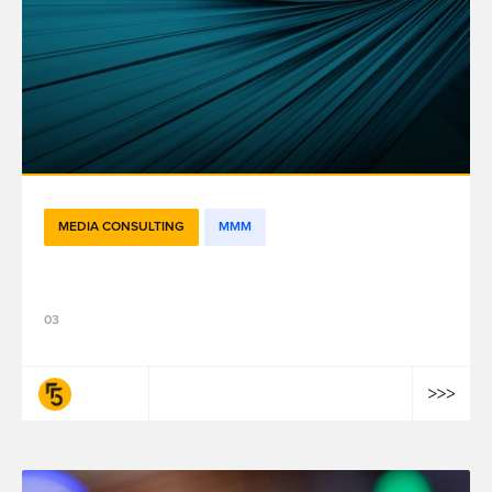
MEDIA CONSULTING
MMM
Quand l’IA agentique réinvente le MMM
03
fifty-five