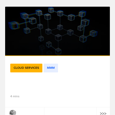
CLOUD SERVICES
MMM
Why use reach and frequency instead of
impressions in Marketing Mix Models?
4 mins
Romain Warlop