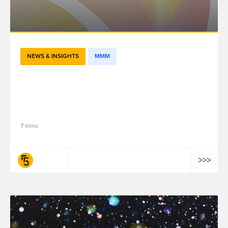
NEWS & INSIGHTS
MMM
Beyond the Black Box: Revolutionizing
Performance Measurement with Next-
Gen Marketing Mix Modeling
7 mins
fifty-five