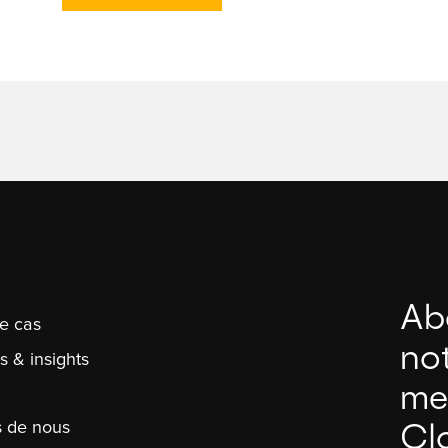
Ab
e cas
no
s & insights
me
s de nous
Clo