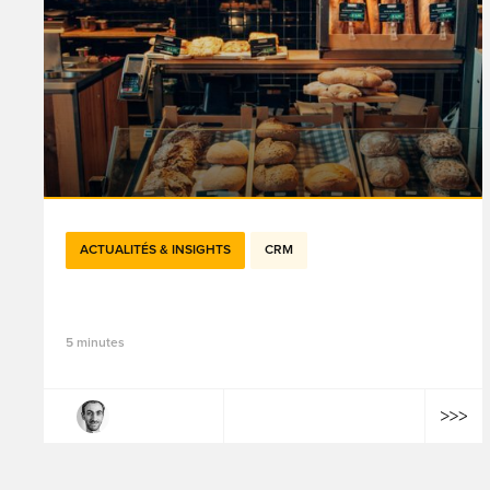
ACTUALITÉS & INSIGHTS
CRM
Cookie 时代落幕后的受众策略
5 minutes
Hugo Loriot