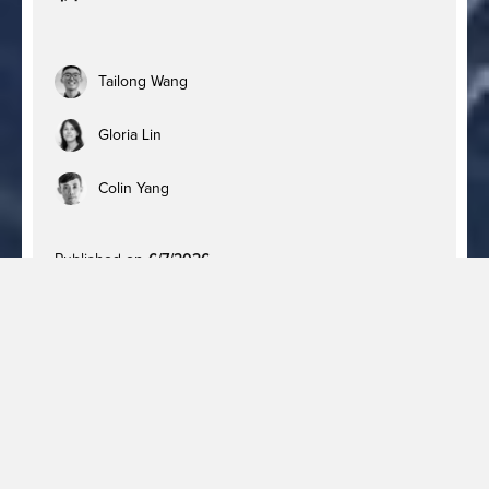
Tailong Wang
Gloria Lin
Colin Yang
Published on
6/7/2026
近期有關注 Google Tag Manager (GTM) 的用戶，應
該有注意到平台預告即將推出的更新。2026 年 5
月，Google 在 Google Marketing Live 年度大會前
夕，正式確認了 GTM 與 Google Tag (Google 標記)
的底層整合更新。 雖然相關優化功能預計將在今年
內陸續發布，但之後在評估是否升級現有的容器