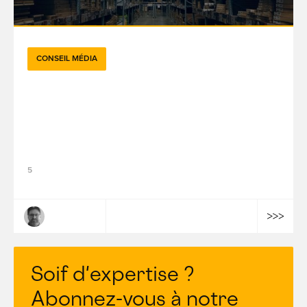
CONSEIL MÉDIA
Comment AMC, la data clean room
d'Amazon, permet aux annonceurs de
mettre en place de nouvelles campagnes
publicitaires
5
Benoît Sétif
Soif d'expertise ?
Abonnez-vous à notre