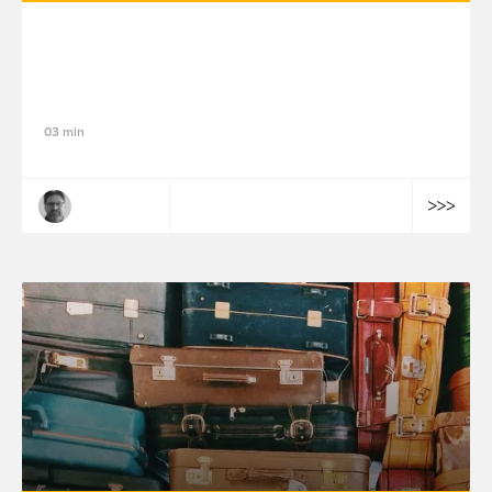
IA et hôtellerie : avantages et 5 cas
d'usage clés
03 min
Benoît Sétif